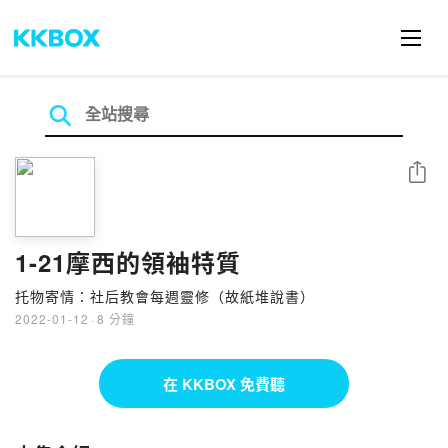
分享
1-21摩西的領袖特質
托物寄情：社后教會每週靈修（故紙堆說書）
2022-01-12
·
8 分鐘
在 KKBOX 免費聽