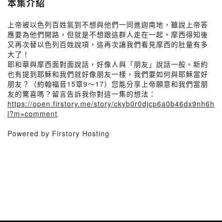
本集介紹
上帝被以色列百姓氣到不想與他們一同進迦南地，雖說上帝答
應要為他們開路，但就是不想跟這群人走在一起。摩西得知後
又再次替以色列百姓說項，這再次讓我們看見摩西的肚量有多
大了！
耶和華與摩西面對面說話，好像人與「朋友」說話一般。新約
也有提到耶穌和我們就好像朋友一樣，我們要如何與耶穌當好
朋友？（約翰福音15章9～17）您能分享上帝願意和我們當朋
友的驚喜嗎？留言告訴我你對這一集的想法：
https://open.firstory.me/story/ckyb0r0djcp6a0b46dx9nh6h
l?m=comment
Powered by Firstory Hosting