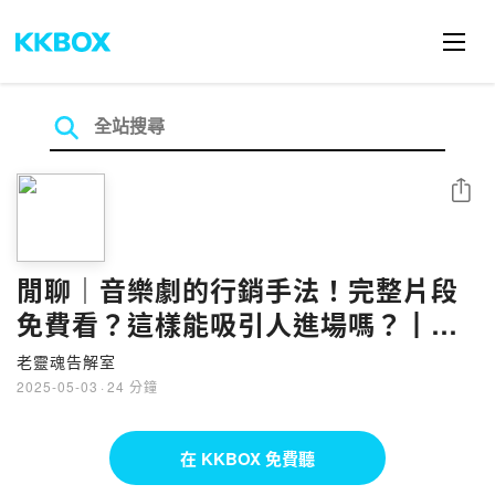
分享
閒聊｜音樂劇的行銷手法！完整片段
免費看？這樣能吸引人進場嗎？┃老
靈魂告解室Ep170
老靈魂告解室
2025-05-03
·
24 分鐘
在 KKBOX 免費聽