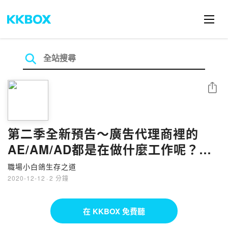
分享
第二季全新預告～廣吿代理商裡的
AE/AM/AD都是在做什麼工作呢？
feat. FB&IG廣告救星｜Tina
職場小白鴿生存之道
2020-12-12
·
2 分鐘
在 KKBOX 免費聽