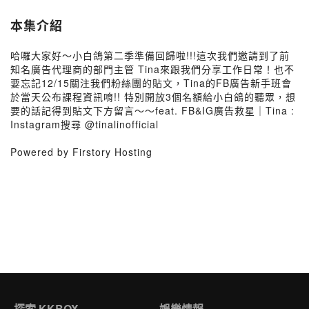
本集介紹
哈囉大家好～小白鴿第二季準備回歸啦!!!這次我們邀請到了前
知名廣告代理商的部門主管 Tina來跟我們分享工作日常！也不
要忘記12/15關注我們粉絲團的貼文，Tina的FB廣告新手班會
於當天公布課程資訊唷!! 特別開放3個名額給小白鴿的聽眾，想
要的話記得到貼文下方留言～～feat. FB&IG廣告救星｜Tina :
Instagram搜尋 @tinalinofficial
Powered by Firstory Hosting
探索 KKBOX
娛樂情報