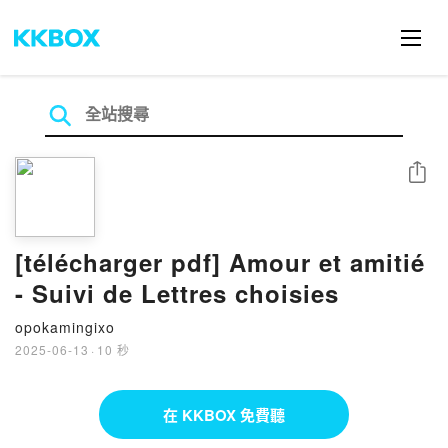
分享
[télécharger pdf] Amour et amitié
- Suivi de Lettres choisies
opokamingixo
2025-06-13
·
10 秒
在 KKBOX 免費聽