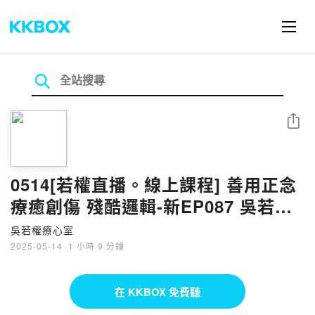
分享
0514[若權直播。線上課程] 善用正念
療癒創傷 殘酷邏輯-新EP087 吳若權
幸福書房
吳若權療心室
2025-05-14
·
1 小時 9 分鐘
在 KKBOX 免費聽