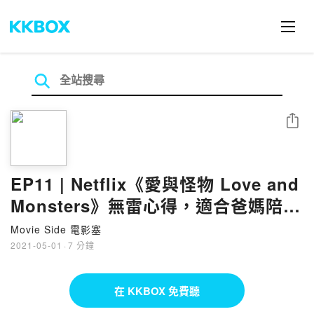
分享
EP11 | Netflix《愛與怪物 Love and
Monsters》無雷心得，適合爸媽陪小
孩看的寓言故事
Movie Side 電影塞
2021-05-01
·
7 分鐘
在 KKBOX 免費聽