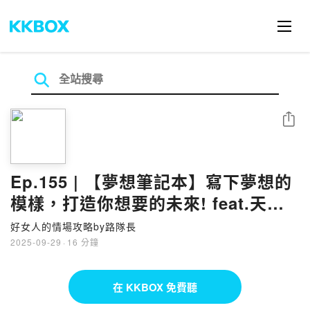
分享
Ep.155 | 【夢想筆記本】寫下夢想的
模樣，打造你想要的未來! feat.天賦
發展教練 Ann
好女人的情場攻略by路隊長
2025-09-29
·
16 分鐘
在 KKBOX 免費聽