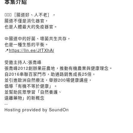
本集介紹
💁🏻‍♂️［腸道好、人不老］，
腸道不僅是消化器官，
也是人體最大的免疫器官。
🦠腸道中的好菌、壞菌共生共存，
也是一種生態的平衡。
📍
https://lin.ee/JfTXhAi
受邀主持人:張喬峰
張喬峰2012創辦果莊農地，推動有機農業與健康理念。
自2016串聯百家門市，助通路銷售成長25倍，
並引進歐洲自然療法，舉辦200場健康講座，
倡導「有機不等於健康」。
並幫助民眾學習「自然養護、
遠離藥物」的新概念
--
Hosting provided by SoundOn