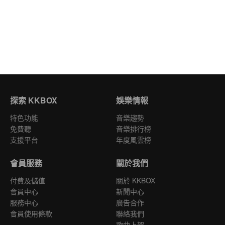
探索 KKBOX
娛樂情報
特色功能
音樂趨勢
免費聽
音樂排行榜
支援平台
年度風雲榜
會員服務
關於我們
付費及儲值
關於 KKBOX
會員中心
新聞中心
服務中心
廣告合作
會員使用條款
聯絡我們
歌曲上架