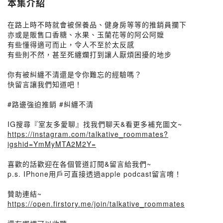
本集介紹
在路上時不時就會被保養品、健身房等等的推銷員攔下
亦或是販售口香糖、水果、玉蘭花等的阿公阿嬤
有些懂得適可而止，令人不至於太反感
有些則不然，甚至死纏爛打到讓人厭煩困擾的地步
你有被糾纏不清還是令你難忘的經驗嗎？
快留言讓我們知道吧！
#路邊強迫推銷 #糾纏不清
IG搜尋『室友多愛聊』找我們聊天&看更多補充圖文~
https://instagram.com/talkative_roommates?
igshid=YmMyMTA2M2Y=
喜歡的話歡迎在各個管道訂閱&留言給我們~
p.s. IPhone用戶可直接透過apple podcast留言唷！
贊助連結~
https://open.firstory.me/join/talkative_roommates