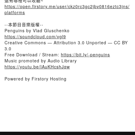
還有哪裡可以收聽~
https://open.firstory.me/user/ckz0rc3gc2jbv0816eztc3jns/
platforms
--本節目音樂版權--
Penguins by Vlad Gluschenko
https://soundcloud.com/vgl9
Creative Commons — Attribution 3.0 Unported — CC BY
3.0
Free Download / Stream:
https://bit.ly/-penguins
Music promoted by Audio Library
https://youtu.be/IAuKHcshJqw
Powered by Firstory Hosting