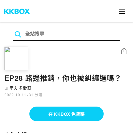
分享
EP28 路邊推銷，你也被糾纏過嗎？
室友多愛聊
🄴
2022-10-11
·
31 分鐘
在 KKBOX 免費聽