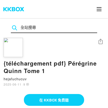
分享
{téléchargement pdf} Pérégrine
Quinn Tome 1
hejafuchucuv
2025-06-11
·
9 秒
在 KKBOX 免費聽