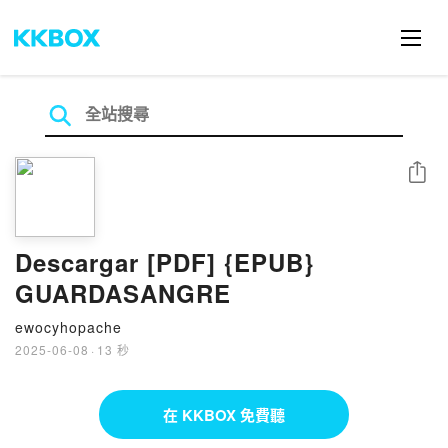
分享
Descargar [PDF] {EPUB}
GUARDASANGRE
ewocyhopache
2025-06-08
·
13 秒
在 KKBOX 免費聽