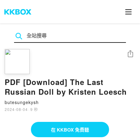
分享
PDF [Download] The Last
Russian Doll by Kristen Loesch
butesungekysh
2024-08-04
·
9 秒
在 KKBOX 免費聽