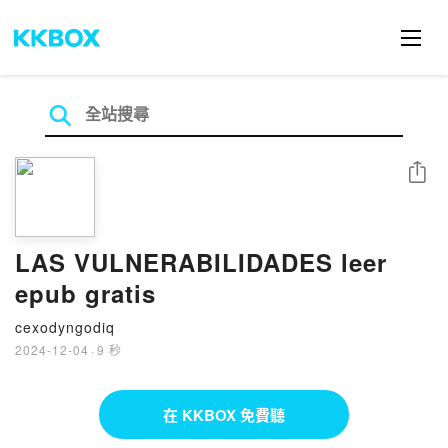
分享
LAS VULNERABILIDADES leer
epub gratis
cexodyngodiq
2024-12-04
·
9 秒
在 KKBOX 免費聽