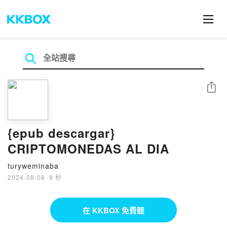
分享
{epub descargar}
CRIPTOMONEDAS AL DIA
turyweminaba
2024-08-08
·
9 秒
在 KKBOX 免費聽