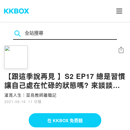
分享
【跟這季說再見 】S2 EP17 總是習慣
讓自己處在忙碌的狀態嗎? 來談談深
度工作力
灌溉人生｜菜鳥教師離職記
2021-06-16
·
11 分鐘
在 KKBOX 免費聽