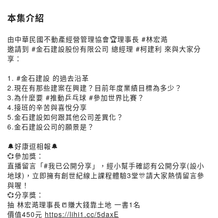
本集介紹
由中華民國不動產經營管理協會🏆️理事長 #林宏澔
邀請到 #金石建設股份有限公司 總經理 #柯建利 來與大家分
享：
1. #金石建設 的過去沿革
2.現在有那些建案在興建？目前年度業績目標為多少？
3.為什麼要 #推動乒乓球 #參加世界比賽？
4.接班的辛苦與喜悅分享
5.金石建設如何跟其他公司差異化？
6.金石建設公司的願景是？
🔔好康逗相報🔔
💞參加獎：
直播留言「#我已公開分享」，經小幫手確認有公開分享(設小
地球)，立即擁有創世紀線上課程體驗3堂🎊請大家熱情留言參
與喔！
💞分享獎：
抽 林宏澔理事長📒賺大錢靠土地 一書1名
價值450元
https://lihi1.cc/5daxE