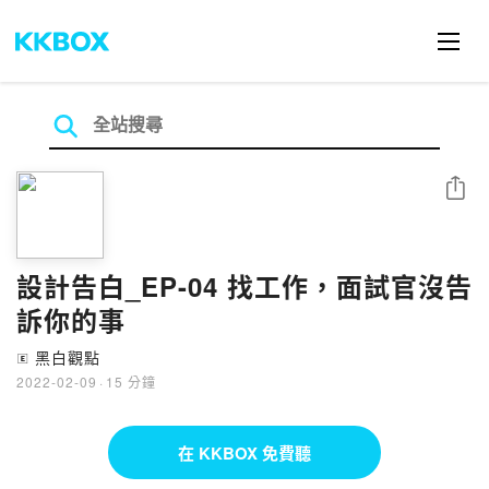
分享
設計告白_EP-04 找工作，面試官沒告
訴你的事
黑白觀點
🄴
2022-02-09
·
15 分鐘
在 KKBOX 免費聽