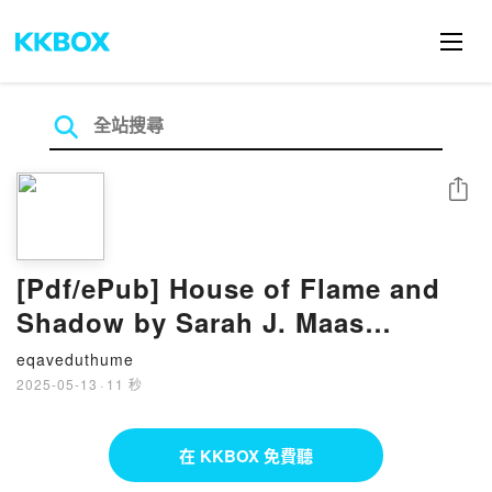
分享
[Pdf/ePub] House of Flame and
Shadow by Sarah J. Maas
download ebook
eqaveduthume
2025-05-13
·
11 秒
在 KKBOX 免費聽