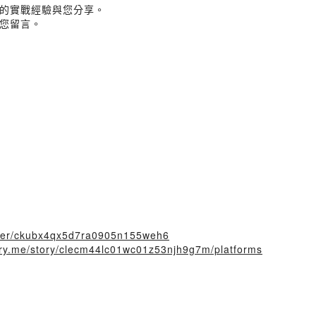
的實戰經驗與您分享。
您留言。
/user/ckubx4qx5d7ra0905n155weh6
tory.me/story/clecm44lc01wc01z53njh9g7m/platforms