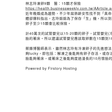
林志玲凍卵9顆 醫：15顆才保險
https://health.businessweekly.com.tw/AArticl
近年晚婚成為趨勢，不少年屆熟齡女性找不到「真命
體卻爆料指出，志玲姐姐為了保存「生」機，所以到
卵子至少15顆會比較保險。
計40萬次的試管嬰兒以15-20顆的卵子，試管嬰
胎的著床。所以建議試管嬰兒應該取卵數在15顆到1
蔡鋒博醫師表示，雖然林志玲有冷凍卵子的先進想法
夠lucky，即包括：解凍之後能夠有卵子存活，
胎能夠著床，或著床之後能夠度過漫長的10月懷胎
Powered by Firstory Hosting