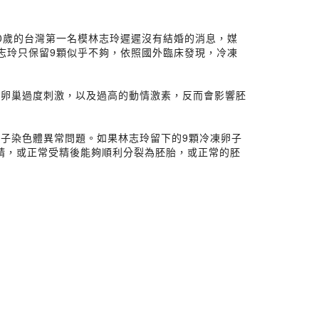
0歲的台灣第一名模林志玲遲遲沒有結婚的消息，媒
志玲只保留9顆似乎不夠，依照國外臨床發現，冷凍
合併卵巢過度刺激，以及過高的動情激素，反而會影響胚
子染色體異常問題。如果林志玲留下的9顆冷凍卵子
受精，或正常受精後能夠順利分裂為胚胎，或正常的胚