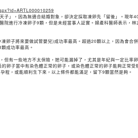
e.aspx?id=ARTL000010259
天子」，因為無適合結婚對象，卻決定採取凍卵先「留後」。現年4
醫院進行冷凍卵子9顆，但是未經當事人証實。婦產科醫師表示，林
兒(冷凍卵子將來要做試管嬰兒)成功率最高。超過20顆以上，因為會
8顆成功率最高。
，但有一些地方不太保險，她可能漏掉了，尤其是年紀與一定比率卵
或存活的卵子當中有染色體正常的卵子，或染色體正常的卵子能夠正常
的孕程，或能順利生下來，以上條件都能滿足，留下9顆當然是夠。