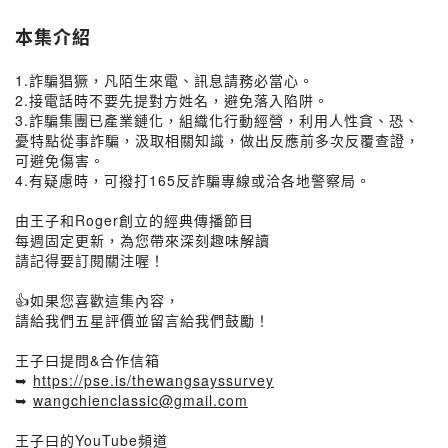
本集介紹
1.詐騙猖獗，凡陌生來電、訊息請務必當心。
2.接電話時不要先提對方姓名，避免落入陷阱。
3.詐騙集團已產業鏈化，組織化行動經營，利用人性貪、恐、
憂特點從事詐騙，汲取相關知識，做出反應前多次反覆查證，
可避免傷害。
4.有疑慮時，可撥打165反詐騙專線或洽各地警察局。
由王子和Roger創立的經典傳播節目
每週固定更新，為您帶來深刻趣味解讀
請記得要訂閱關注喔！
👍如果您喜歡這集內容，
請給我們五星評價並留言給我們鼓勵！
王子曰提問&合作信箱
➥
https://pse.is/thewangsayssurvey
➥
wangchienclassic@gmail.com
王子曰的YouTube頻道