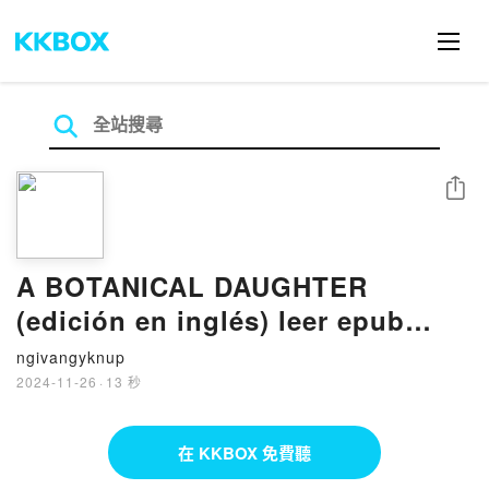
分享
A BOTANICAL DAUGHTER
(edición en inglés) leer epub
gratis
ngivangyknup
2024-11-26
·
13 秒
在 KKBOX 免費聽