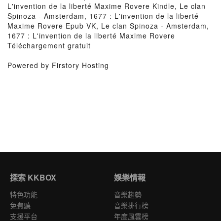
L'invention de la liberté Maxime Rovere Kindle, Le clan
Spinoza - Amsterdam, 1677 : L'invention de la liberté
Maxime Rovere Epub VK, Le clan Spinoza - Amsterdam,
1677 : L'invention de la liberté Maxime Rovere
Téléchargement gratuit
Powered by Firstory Hosting
探索 KKBOX
娛樂情報
特色功能
音樂趨勢
免費聽
音樂排行榜
支援平台
年度風雲榜