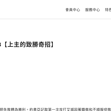
會員中心
服務中心
特
278【上主的致勝奇招】
把失敗轉為勝利。約書亞記取第一次攻打艾城因著驕傲和不順服慘