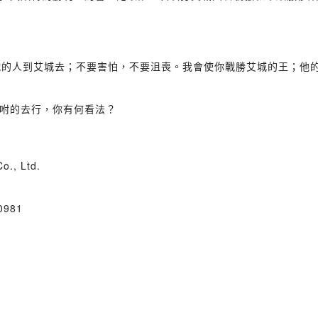
戰的人到艾城去；不要害怕，不要沮喪。我會使你戰勝艾城的王；他的
咐的去行，你有何看法？
., Ltd.
00981