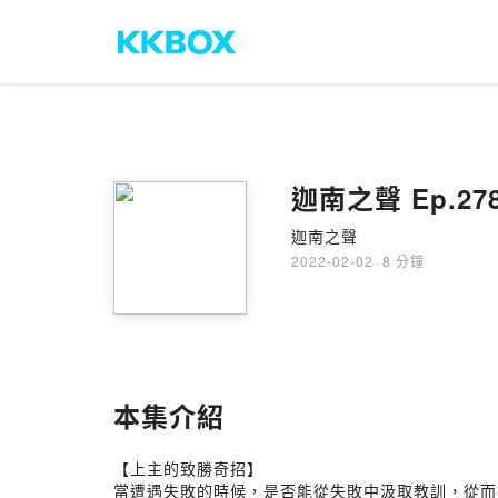
迦南之聲 Ep.
迦南之聲
2022-02-02
·
8 分鐘
本集介紹
【上主的致勝奇招】
當遭遇失敗的時候，是否能從失敗中汲取教訓，從而