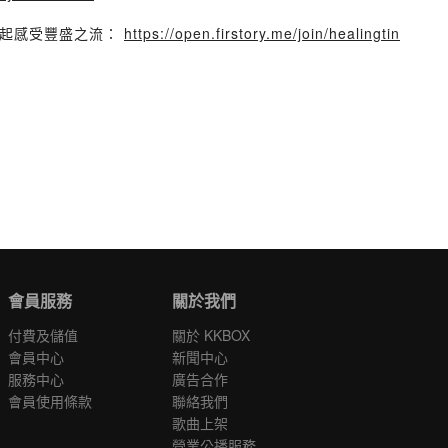
一起感受豐盛之流：
https://open.firstory.me/join/healingtin
會員服務
關於我們
付費及儲值
關於 KKBOX
會員中心
新聞中心
服務中心
廣告合作
會員使用條款
聯絡我們
歌曲上架
營業公播服務