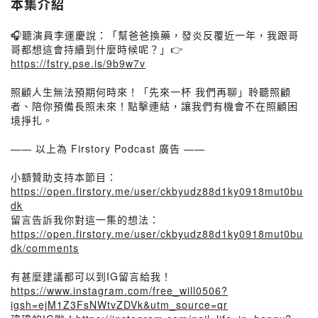
本集介紹
🎧聽演員李運慶說：「幫爸爸換藥，發炎反覆近一年，我跟哥
哥都想這會持續到什麼時候呢？」👉
https://fstry.pse.is/9b9w7v
照顧人生無法預期何時來！「先來一杯 我們再聊」聆聽照顧
者、陪你預備長照未來！點擊連結，讓我們有機會不在照顧困
境掙扎。
—— 以上為 Firstory Podcast 廣告 ——
小額贊助支持本節目：
https://open.firstory.me/user/ckbyudz88d1ky0918mut0bu
dk
留言告訴我你對這一集的想法：
https://open.firstory.me/user/ckbyudz88d1ky0918mut0bu
dk/comments
有甚麼建議都可以到IG留言給我！
https://www.instagram.com/free_will0506?
igsh=ejM1Z3FsNWtvZDVk&utm_source=qr