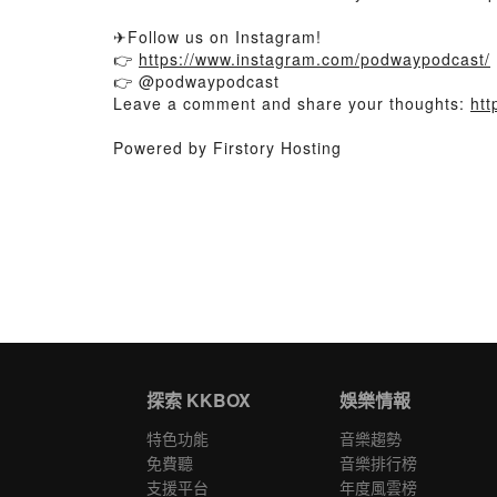
✈Follow us on Instagram!
👉
https://www.instagram.com/podwaypodcast/
👉 @podwaypodcast
Leave a comment and share your thoughts:
htt
Powered by Firstory Hosting
探索 KKBOX
娛樂情報
特色功能
音樂趨勢
免費聽
音樂排行榜
支援平台
年度風雲榜