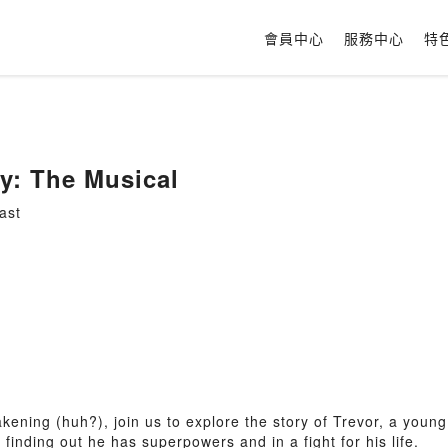
會員中心
服務中心
特
oy: The Musical
ast
ening (huh?), join us to explore the story of Trevor, a young
 finding out he has superpowers and in a fight for his life.