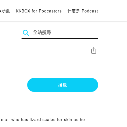
色功能
KKBOX for Podcasters
什麼是 Podcast
分享
播放
 man who has lizard scales for skin as he