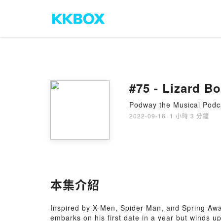
#75 - Lizard B
Podway the Musical Podc
2022-09-16
·
1 小時 3 分鐘
本集介紹
Inspired by X-Men, Spider Man, and Spring Awak
embarks on his first date in a year but winds up