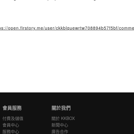
ps://open.firstory.me/user/ckkblquewrtw708894b57f5bf/comm
會員服務
關於我們
付費及儲值
關於 KKBOX
會員中心
新聞中心
服務中心
廣告合作