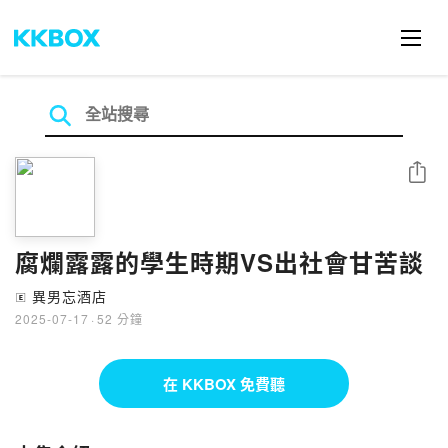
分享
腐爛露露的學生時期VS出社會甘苦談
異男忘酒店
🄴
2025-07-17
·
52 分鐘
在 KKBOX 免費聽