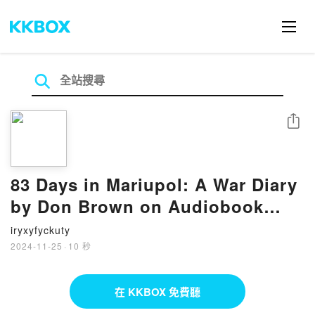
分享
83 Days in Mariupol: A War Diary
by Don Brown on Audiobook
New
iryxyfyckuty
2024-11-25
·
10 秒
在 KKBOX 免費聽