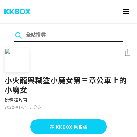
分享
小火龍與糊塗小魔女第三章公車上的
小魔女
珆霈講故事
2022-01-04
·
7 分鐘
在 KKBOX 免費聽