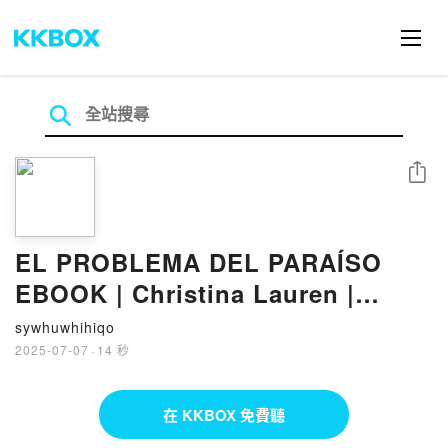
分享
EL PROBLEMA DEL PARAÍSO
EBOOK | Christina Lauren |
Descargar libro PDF EPUB
sywhuwhihiqo
2025-07-07
·
14 秒
在 KKBOX 免費聽