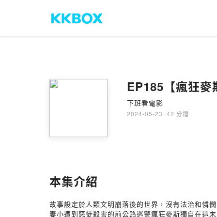
EP185【瘋狂
下班看電影
2024-05-23
·
42 分鐘
本集介紹
故事設定於人類文明崩落後的世界，沒有法治和憐憫
妻小遭到惡徒殺害的前公路巡警瘋狂麥斯獨自在這末