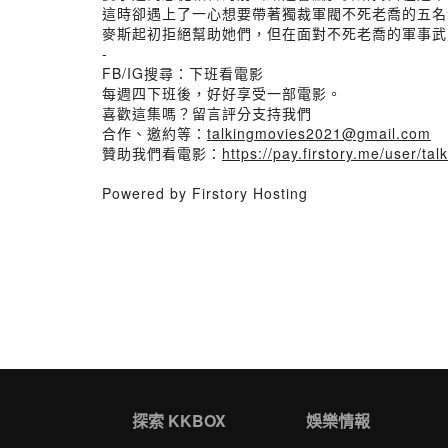
這時卻遇上了一心想要帶著獨裁軍閥不死老喬的五名
麥斯起初拒絕幫助她們，但在面對不死老喬的軍事武
-
FB/IG搜尋：下班看電影
每週四下班後，好好享受一部電影。
喜歡這集嗎？留言評分支持我們
合作、邀約等：
talkingmovies2021@gmail.com
贊助我們看電影：
https://pay.firstory.me/user/ta
Powered by Firstory Hosting
探索 KKBOX
娛樂情報