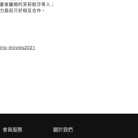
妻妾離開的芙莉歐莎等人；
力面前只好相互合作。
lking-movies2021
會員服務
關於我們