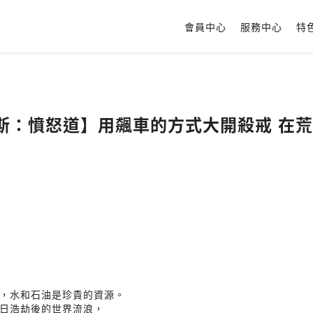
會員中心
服務中心
特
麥斯：憤怒道】用飆車的方式大開殺戒 在
，水和石油是珍貴的資源。
日浩劫後的世界流浪，