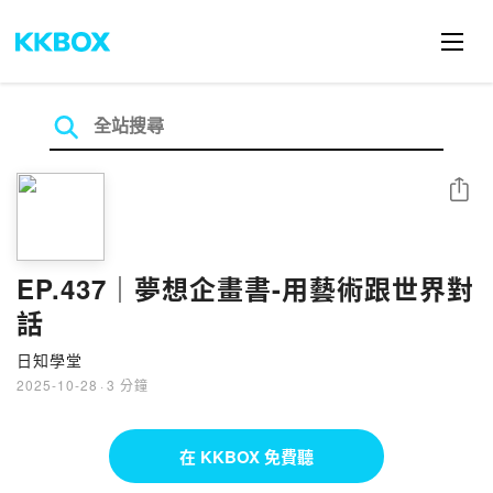
分享
EP.437｜夢想企畫書-用藝術跟世界對
話
日知學堂
2025-10-28
·
3 分鐘
在 KKBOX 免費聽