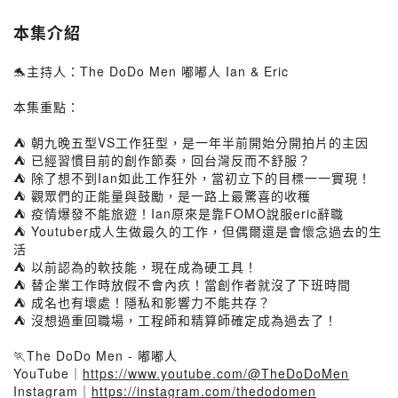
本集介紹
🐬主持人：The DoDo Men 嘟嘟人 Ian & Eric
本集重點：
⛺ 朝九晚五型VS工作狂型，是一年半前開始分開拍片的主因
⛺ 已經習慣目前的創作節奏，回台灣反而不舒服？
⛺ 除了想不到Ian如此工作狂外，當初立下的目標一一實現！
⛺ 觀眾們的正能量與鼓勵，是一路上最驚喜的收穫
⛺ 疫情爆發不能旅遊！Ian原來是靠FOMO說服eric辭職
⛺ Youtuber成人生做最久的工作，但偶爾還是會懷念過去的生
活
⛺ 以前認為的軟技能，現在成為硬工具！
⛺ 替企業工作時放假不會內疚！當創作者就沒了下班時間
⛺ 成名也有壞處！隱私和影響力不能共存？
⛺ 沒想過重回職場，工程師和精算師確定成為過去了！
🏃The DoDo Men - 嘟嘟人
YouTube｜
https://www.youtube.com/@TheDoDoMen
Instagram｜
https://instagram.com/thedodomen