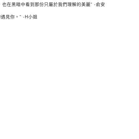
也在黑暗中看到那份只屬於我們理解的美麗” -俞安
見你。” -H小姐