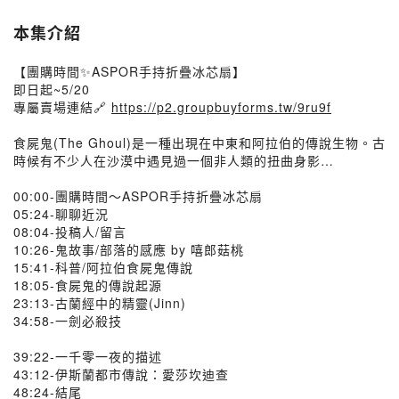
本集介紹
【團購時間✨ASPOR手持折疊冰芯扇】
即日起~5/20
專屬賣場連結🔗
https://p2.groupbuyforms.tw/9ru9f
食屍鬼(The Ghoul)是一種出現在中東和阿拉伯的傳說生物。古
時候有不少人在沙漠中遇見過一個非人類的扭曲身影…
00:00-團購時間～ASPOR手持折疊冰芯扇
05:24-聊聊近況
08:04-投稿人/留言
10:26-鬼故事/部落的感應 by 嘻郎菇桃
15:41-科普/阿拉伯食屍鬼傳說
18:05-食屍鬼的傳說起源
23:13-古蘭經中的精靈(Jinn)
34:58-一劍必殺技
39:22-一千零一夜的描述
43:12-伊斯蘭都市傳說：愛莎坎迪查
48:24-結尾