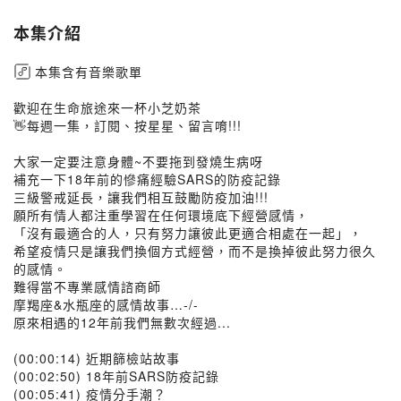
本集介紹
本集含有音樂歌單
歡迎在生命旅途來一杯小芝奶茶
👋每週一集，訂閱、按星星、留言唷!!!
大家一定要注意身體~不要拖到發燒生病呀
補充一下18年前的慘痛經驗SARS的防疫記錄
三級警戒延長，讓我們相互鼓勵防疫加油!!!
願所有情人都注重學習在任何環境底下經營感情，
「沒有最適合的人，只有努力讓彼此更適合相處在一起」，
希望疫情只是讓我們換個方式經營，而不是換掉彼此努力很久
的感情。
難得當不專業感情諮商師
摩羯座&水瓶座的感情故事…-/-
原來相遇的12年前我們無數次經過...
(00:00:14) 近期篩檢站故事
(00:02:50) 18年前SARS防疫記錄
(00:05:41) 疫情分手潮？