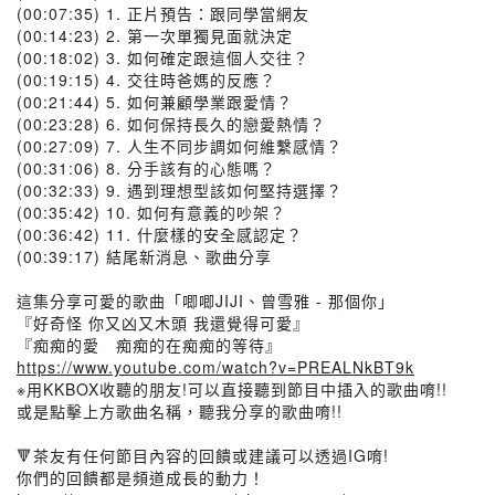
(00:07:35) 1. 正片預告：跟同學當網友
(00:14:23) 2. 第一次單獨見面就決定
(00:18:02) 3. 如何確定跟這個人交往？
(00:19:15) 4. 交往時爸媽的反應？
(00:21:44) 5. 如何兼顧學業跟愛情？
(00:23:28) 6. 如何保持長久的戀愛熱情？
(00:27:09) 7. 人生不同步調如何維繫感情？
(00:31:06) 8. 分手該有的心態嗎？
(00:32:33) 9. 遇到理想型該如何堅持選擇？
(00:35:42) 10. 如何有意義的吵架？
(00:36:42) 11. 什麼樣的安全感認定？
(00:39:17) 結尾新消息、歌曲分享
這集分享可愛的歌曲「唧唧JIJI、曾雪雅 - 那個你」
『好奇怪 你又凶又木頭 我還覺得可愛』
『痴痴的愛 痴痴的在痴痴的等待』
https://www.youtube.com/watch?v=PREALNkBT9k
※用KKBOX收聽的朋友!可以直接聽到節目中插入的歌曲唷!!
或是點擊上方歌曲名稱，聽我分享的歌曲唷!!
🔻茶友有任何節目內容的回饋或建議可以透過IG唷!
你們的回饋都是頻道成長的動力！