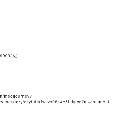
）
999/人）
oin/medijourney7
story.me/story/ckytuferfwvzx0814e5fukgcc?m=comment