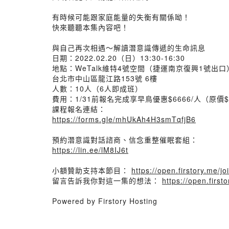
有時候可能跟家庭能量的失衡有關係呦！
快來聽聽本集內容吧！
與自己再次相遇～解讀潛意識傳遞的生命訊息
日期：2022.02.20（日）13:30-16:30
地點：WeTalk維特4號空間（捷運南京復興1號出口
台北市中山區龍江路153號 6樓
人數：10人（6人即成班）
費用：1/31前報名完成享早鳥優惠$6666/人（原價$9
課程報名連結：
https://forms.gle/mhUkAh4H3smTqfjB6
預約潛意識對話諮商、信念重整催眠套組：
https://lin.ee/lM8IJ6t
小額贊助支持本節目：
https://open.firstory.me/j
留言告訴我你對這一集的想法：
https://open.fir
Powered by Firstory Hosting