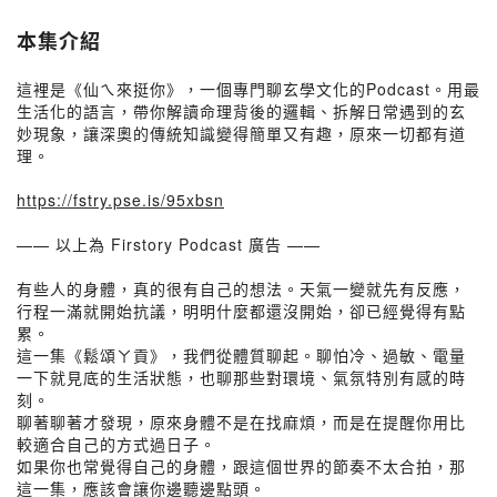
本集介紹
這裡是《仙ㄟ來挺你》，一個專門聊玄學文化的Podcast。用最
生活化的語言，帶你解讀命理背後的邏輯、拆解日常遇到的玄
妙現象，讓深奧的傳統知識變得簡單又有趣，原來一切都有道
理。
https://fstry.pse.is/95xbsn
—— 以上為 Firstory Podcast 廣告 ——
有些人的身體，真的很有自己的想法。天氣一變就先有反應，
行程一滿就開始抗議，明明什麼都還沒開始，卻已經覺得有點
累。
這一集《鬆頌ㄚ貢》，我們從體質聊起。聊怕冷、過敏、電量
一下就見底的生活狀態，也聊那些對環境、氣氛特別有感的時
刻。
聊著聊著才發現，原來身體不是在找麻煩，而是在提醒你用比
較適合自己的方式過日子。
如果你也常覺得自己的身體，跟這個世界的節奏不太合拍，那
這一集，應該會讓你邊聽邊點頭。