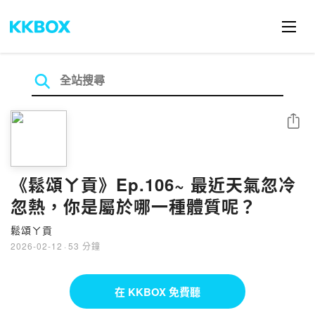
分享
《鬆頌ㄚ貢》Ep.106~ 最近天氣忽冷
忽熱，你是屬於哪一種體質呢？
鬆頌ㄚ貢
2026-02-12
·
53 分鐘
在 KKBOX 免費聽