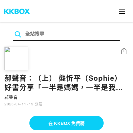
分享
郝聲音：（上） 龔忻平（Sophie）
好書分享「一半是媽媽，一半是我自
己」微品牌陪跑教練龔忻平的五個女
郝聲音
性創業賦能祕笈
2026-04-11
·
19 分鐘
在 KKBOX 免費聽