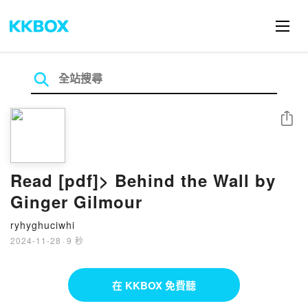
分享
Read [pdf]> Behind the Wall by
Ginger Gilmour
ryhyghuciwhi
2024-11-28
·
9 秒
在 KKBOX 免費聽