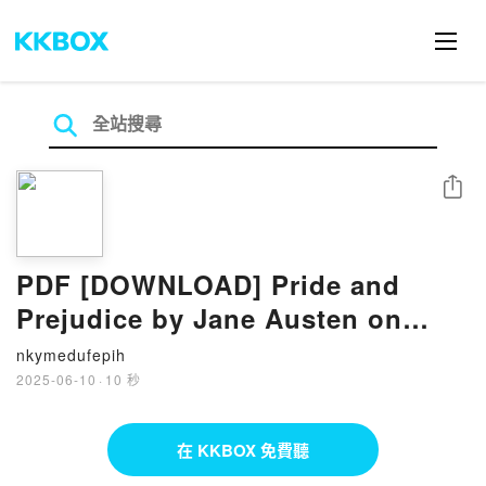
分享
PDF [DOWNLOAD] Pride and
Prejudice by Jane Austen on
Iphone
nkymedufepih
2025-06-10
·
10 秒
在 KKBOX 免費聽