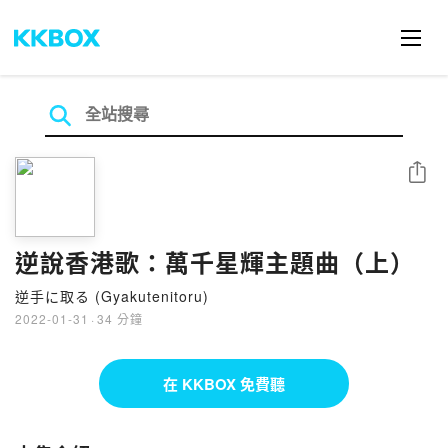
分享
逆說香港歌：萬千星輝主題曲（上）
逆手に取る (Gyakutenitoru)
2022-01-31
·
34 分鐘
在 KKBOX 免費聽