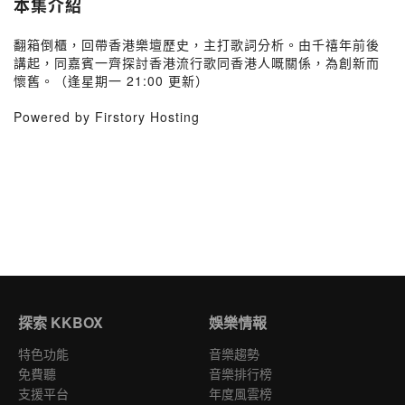
本集介紹
翻箱倒櫃，回帶香港樂壇歷史，主打歌詞分析。由千禧年前後
講起，同嘉賓一齊探討香港流行歌同香港人嘅關係，為創新而
懷舊。（逢星期一 21:00 更新）
Powered by Firstory Hosting
探索 KKBOX
娛樂情報
特色功能
音樂趨勢
免費聽
音樂排行榜
支援平台
年度風雲榜