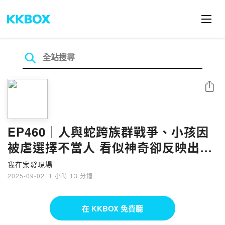
分享
EP460｜人與蛇跨族群戰爭、小孩因
被虐選擇不當人 看似神奇卻反映出現
代社會議題｜鬼月特輯！台灣原住民
我在案發現場
神話傳說
2025-09-02
·
1 小時 13 分鐘
在 KKBOX 免費聽