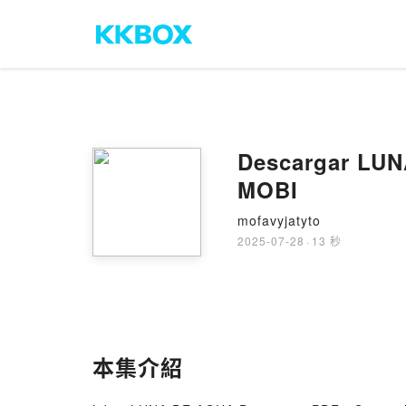
Descargar LUN
MOBI
mofavyjatyto
2025-07-28
·
13 秒
本集介紹