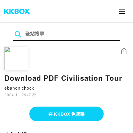
分享
Download PDF Civilisation Tour
ebanonichock
2024-11-29
·
7 秒
在 KKBOX 免費聽