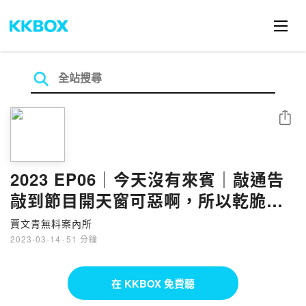
分享
2023 EP06｜今天沒有來賓｜敲通告
敲到節目開天窗可惡啊，所以乾脆自
己來，除了抱怨以外也來聊聊對
賈文青無料案內所
Podcast製作與業界生態的感想，推
2023-03-14
·
51 分鐘
薦自己喜歡的Podcast節目。
在 KKBOX 免費聽