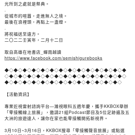
光所到之處就是祭典。
.
從城市的喧囂，走進無人之境。
最後在浪裡頭，再點上一盞燈。
.
將祝福送至遠方。
二〇二二壬寅年，二月十二日
取自高雄在地書店_蟬雨越讀
https://www.facebook.com/semishigurebooks
◆◇◆◇◆◇◆◇◆◇◆◇◆◇◆◇◆◇◆◇◆◇◆◇◆◇◆
◇◆◇◆◇◆◇◆◇◆◇◆◇◆◇◆◇◆◇◆◇◆◇◆◇◆◇
◆◇◆◇◆◇◆◇◆◇◆◇◆◇◆◇◆◇◆◇◆◇◆◇◆◇
【活動資訊】
專業近視雷射諮詢平台—濰視眼科五週年慶，攜手KKBOX舉辦
「零接觸線上旅展」，邀請21組Podcast節目及5位足跡遍及五
大洲的旅遊達人，讓你在家也能零接觸開拓新視界。
3月10日~3月16日，KKBOX搜尋「零接觸聲音旅展」或點選