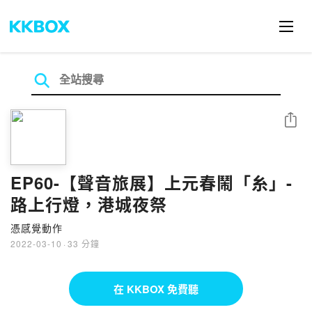
分享
EP60-【聲音旅展】上元春鬧「糸」-
路上行燈，港城夜祭
憑感覺動作
2022-03-10
·
33 分鐘
在 KKBOX 免費聽