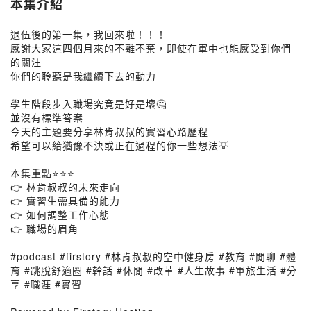
本集介紹
退伍後的第一集，我回來啦！！！
感謝大家這四個月來的不離不棄，即使在軍中也能感受到你們
的關注
你們的聆聽是我繼續下去的動力
學生階段步入職場究竟是好是壞🤔
並沒有標準答案
今天的主題要分享林肯叔叔的實習心路歷程
希望可以給猶豫不決或正在過程的你一些想法💡
本集重點⭐️⭐️⭐️
👉 林肯叔叔的未來走向
👉 實習生需具備的能力
👉 如何調整工作心態
👉 職場的眉角
#podcast #firstory #林肯叔叔的空中健身房 #教育 #閒聊 #體
育 #跳脫舒適圈 #幹話 #休閒 #改革 #人生故事 #軍旅生活 #分
享 #職涯 #實習